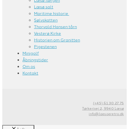
Læsø færgen
Læsø salt
Maritime historie
Sølvskatten
Thorvald Hansen tårn
Vesterø Kirke
Historien om Granitten
Pigestenen
Minigolf
Åbningstider
Om os
Kontakt
(+45) 61 30 27 75
Tørkerivej 2, 9940 Læsø
info@laesoeretro.dk