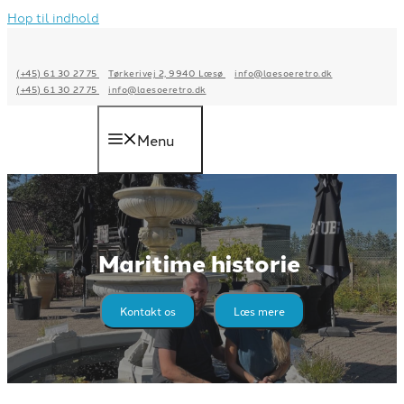
Hop til indhold
(+45) 61 30 27 75
Tørkerivej 2, 9940 Læsø
info@laesoeretro.dk
(+45) 61 30 27 75
info@laesoeretro.dk
Menu
Maritime historie
Kontakt os
Læs mere