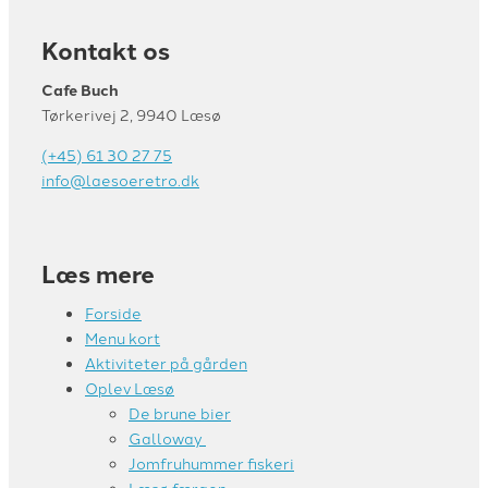
Kontakt os
Cafe Buch
Tørkerivej 2, 9940 Læsø
(+45) 61 30 27 75
info@laesoeretro.dk
Læs mere
Forside
Menu kort
Aktiviteter på gården
Oplev Læsø
De brune bier
Galloway
Jomfruhummer fiskeri